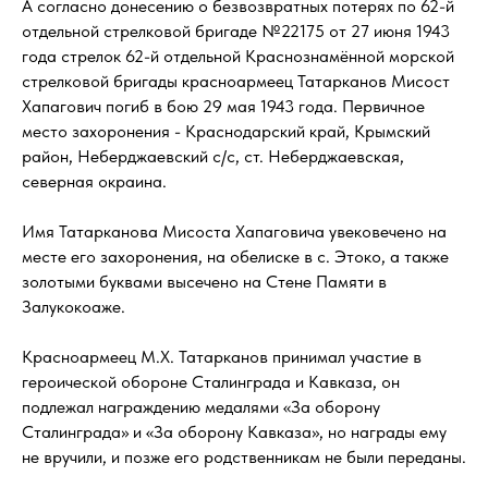
А согласно донесению о безвозвратных потерях по 62-й
отдельной стрелковой бригаде №22175 от 27 июня 1943
года стрелок 62-й отдельной Краснознамённой морской
стрелковой бригады красноармеец Татарканов Мисост
Хапагович погиб в бою 29 мая 1943 года. Первичное
место захоронения - Краснодарский край, Крымский
район, Неберджаевский с/с, ст. Неберджаевская,
северная окраина.
Имя Татарканова Мисоста Хапаговича увековечено на
месте его захоронения, на обелиске в с. Этоко, а также
золотыми буквами высечено на Стене Памяти в
Залукокоаже.
Красноармеец М.Х. Татарканов принимал участие в
героической обороне Сталинграда и Кавказа, он
подлежал награждению медалями «За оборону
Сталинграда» и «За оборону Кавказа», но награды ему
не вручили, и позже его родственникам не были переданы.