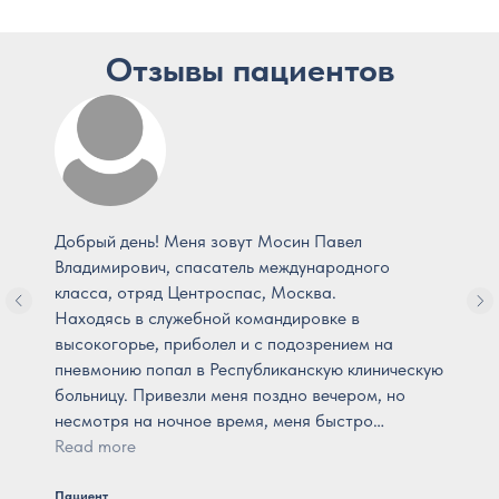
Отзывы пациентов
Добрый день! Меня зовут Мосин Павел
Владимирович, спасатель международного
класса, отряд Центроспас, Москва.
Находясь в служебной командировке в
высокогорье, приболел и с подозрением на
пневмонию попал в Республиканскую клиническую
больницу. Привезли меня поздно вечером, но
несмотря на ночное время, меня быстро
осмотрели, взяли анализы, сделали КТ и
Read more
поставили предварительный диагноз. Дежурный
врач назначила лечение и я оказался в
Пациент