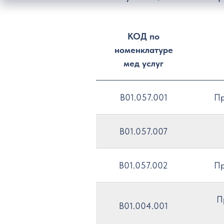
КОД по
номенклатуре
мед услуг
B01.057.001
Пр
B01.057.007
B01.057.002
Пр
П
B01.004.001