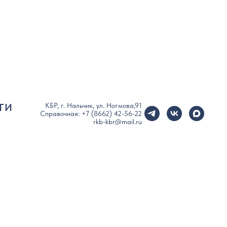
кий прием
ГИ
КБР, г. Нальчик, ул. Ногмова,91
Справочная: +7 (8662) 42-56-22
rkb-kbr@mail.ru
а–практики, которые,
ю оценку Вашего состояния и