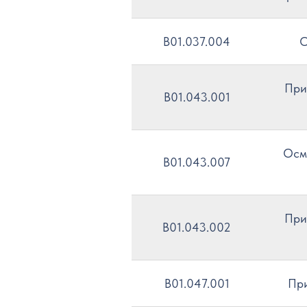
B01.037.004
О
При
B01.043.001
Осм
B01.043.007
При
B01.043.002
B01.047.001
При